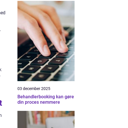
med
-
k
r
03 december 2025
Behandlerbooking kan gøre
t
din proces nemmere
n