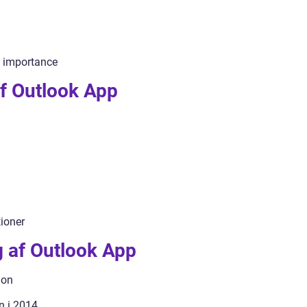
s importance
af Outlook App
tioner
ng af Outlook App
ion
n i 2014