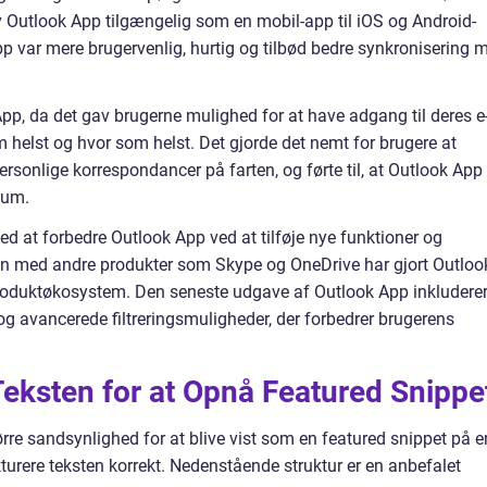
ev Outlook App tilgængelig som en mobil-app til iOS og Android-
p var mere brugervenlig, hurtig og tilbød bedre synkronisering 
pp, da det gav brugerne mulighed for at have adgang til deres e
 helst og hvor som helst. Det gjorde det nemt for brugere at
sonlige korrespondancer på farten, og førte til, at Outlook App
kum.
med at forbedre Outlook App ved at tilføje nye funktioner og
ion med andre produkter som Skype og OneDrive har gjort Outloo
 produktøkosystem. Den seneste udgave af Outlook App inkludere
 avancerede filtreringsmuligheder, der forbedrer brugerens
eksten for at Opnå Featured Snippe
tørre sandsynlighed for at blive vist som en featured snippet på e
kturere teksten korrekt. Nedenstående struktur er en anbefalet