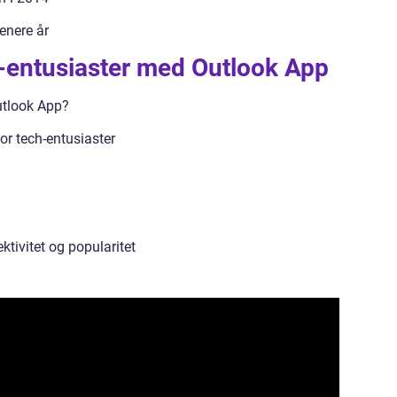
senere år
h-entusiaster med Outlook App
utlook App?
r tech-entusiaster
tivitet og popularitet