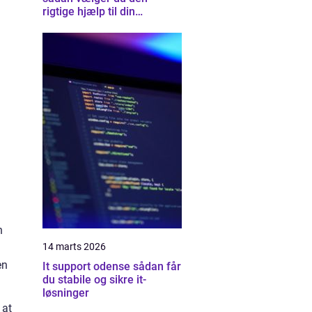
rigtige hjælp til din
computer
n
14 marts 2026
en
It support odense sådan får
du stabile og sikre it-
løsninger
 at