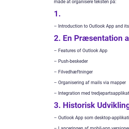
måde at organisere teksten på:
1.
– Introduction to Outlook App and it
2. En Præsentation 
– Features of Outlook App
– Push-beskeder
– Filvedhæftninger
– Organisering af mails via mapper
– Integration med tredjepartsapplika
3. Historisk Udvikli
– Outlook App som desktop-applikat
– Lanceringen af mobil-app versione