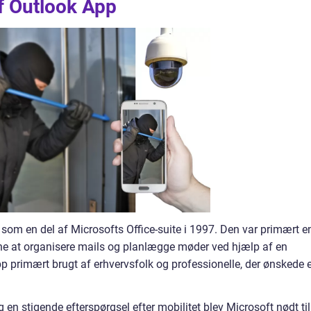
af Outlook App
 som en del af Microsofts Office-suite i 1997. Den var primært e
erne at organisere mails og planlægge møder ved hjælp af en
App primært brugt af erhvervsfolk og professionelle, der ønskede 
 stigende efterspørgsel efter mobilitet blev Microsoft nødt til