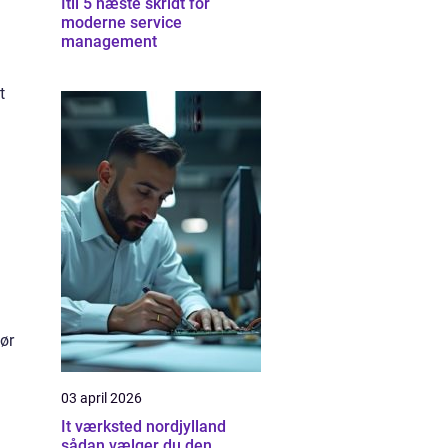
Itil 5 næste skridt for
moderne service
management
t
ør
03 april 2026
It værksted nordjylland
sådan vælger du den