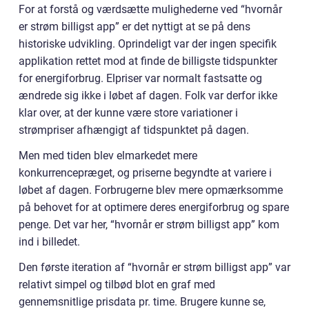
For at forstå og værdsætte mulighederne ved “hvornår
er strøm billigst app” er det nyttigt at se på dens
historiske udvikling. Oprindeligt var der ingen specifik
applikation rettet mod at finde de billigste tidspunkter
for energiforbrug. Elpriser var normalt fastsatte og
ændrede sig ikke i løbet af dagen. Folk var derfor ikke
klar over, at der kunne være store variationer i
strømpriser afhængigt af tidspunktet på dagen.
Men med tiden blev elmarkedet mere
konkurrencepræget, og priserne begyndte at variere i
løbet af dagen. Forbrugerne blev mere opmærksomme
på behovet for at optimere deres energiforbrug og spare
penge. Det var her, “hvornår er strøm billigst app” kom
ind i billedet.
Den første iteration af “hvornår er strøm billigst app” var
relativt simpel og tilbød blot en graf med
gennemsnitlige prisdata pr. time. Brugere kunne se,