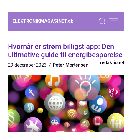
ELEKTRONIKMAGASINET.
dk
Hvornår er strøm billigst app: Den
ultimative guide til energibesparelse
redaktionel
29 december 2023
Peter Mortensen