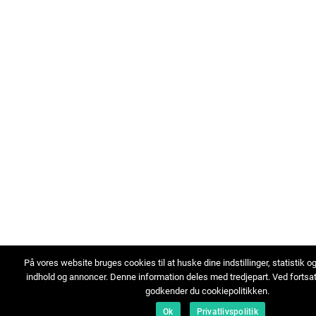
På vores website bruges cookies til at huske dine indstillinger, statistik o
indhold og annoncer. Denne information deles med tredjepart. Ved fortsa
godkender du cookiepolitikken.
Ok
Privatlivspolitik