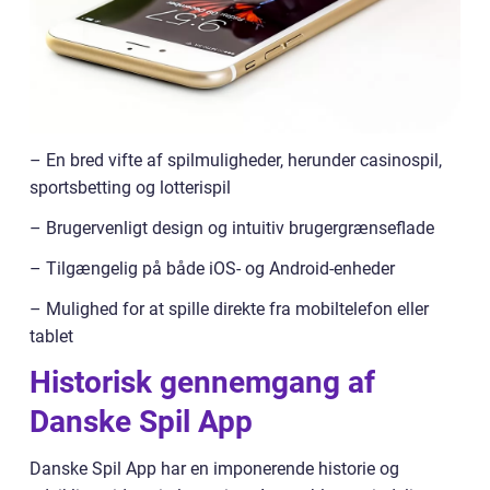
– En bred vifte af spilmuligheder, herunder casinospil,
sportsbetting og lotterispil
– Brugervenligt design og intuitiv brugergrænseflade
– Tilgængelig på både iOS- og Android-enheder
– Mulighed for at spille direkte fra mobiltelefon eller
tablet
Historisk gennemgang af
Danske Spil App
Danske Spil App har en imponerende historie og