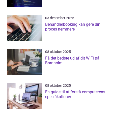
03 december 2025
Behandlerbooking kan gøre din
proces nemmere
08 oktober 2025
Få det bedste ud af dit WiFi på
Bornholm
08 oktober 2025
En guide til at forstå computerens
specifikationer