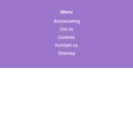
Menu
Annoncering
Om os
Cookies
Kontakt os
Sitemap