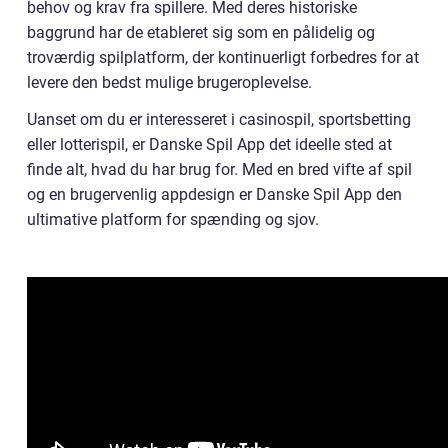
behov og krav fra spillere. Med deres historiske
baggrund har de etableret sig som en pålidelig og
troværdig spilplatform, der kontinuerligt forbedres for at
levere den bedst mulige brugeroplevelse.
Uanset om du er interesseret i casinospil, sportsbetting
eller lotterispil, er Danske Spil App det ideelle sted at
finde alt, hvad du har brug for. Med en bred vifte af spil
og en brugervenlig appdesign er Danske Spil App den
ultimative platform for spænding og sjov.