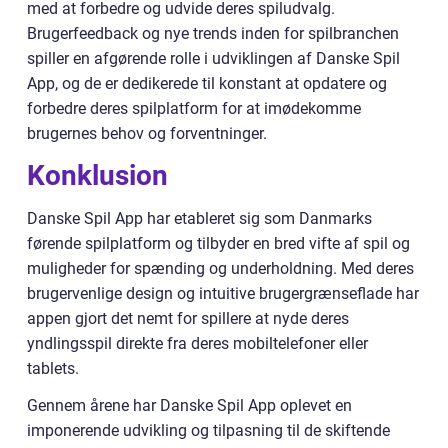
med at forbedre og udvide deres spiludvalg.
Brugerfeedback og nye trends inden for spilbranchen
spiller en afgørende rolle i udviklingen af Danske Spil
App, og de er dedikerede til konstant at opdatere og
forbedre deres spilplatform for at imødekomme
brugernes behov og forventninger.
Konklusion
Danske Spil App har etableret sig som Danmarks
førende spilplatform og tilbyder en bred vifte af spil og
muligheder for spænding og underholdning. Med deres
brugervenlige design og intuitive brugergrænseflade har
appen gjort det nemt for spillere at nyde deres
yndlingsspil direkte fra deres mobiltelefoner eller
tablets.
Gennem årene har Danske Spil App oplevet en
imponerende udvikling og tilpasning til de skiftende