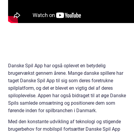
Danske Spil App har også oplevet en betydelig
brugervækst gennem årene. Mange danske spillere har
taget Danske Spil App til sig som deres foretrukne
spilplatform, og det er blevet en vigtig del af deres
spiloplevelse. Appen har også bidraget til at øge Danske
Spils samlede omsætning og positionere dem som
førende inden for spilbranchen i Danmark.
Med den konstante udvikling af teknologi og stigende
brugerbehov for mobilspil fortsætter Danske Spil App