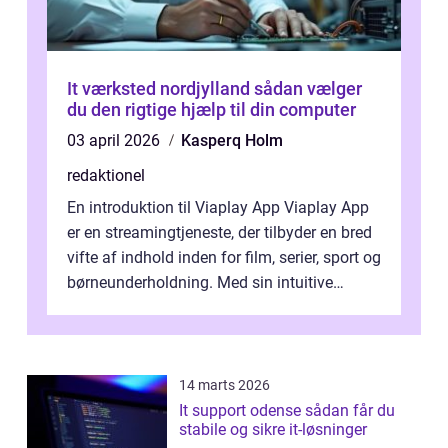
It værksted nordjylland sådan vælger
du den rigtige hjælp til din computer
03 april 2026
Kasperq Holm
redaktionel
En introduktion til Viaplay App Viaplay App
er en streamingtjeneste, der tilbyder en bred
vifte af indhold inden for film, serier, sport og
børneunderholdning. Med sin intuitive
brugergrænseflade og i...
14 marts 2026
It support odense sådan får du
stabile og sikre it-løsninger