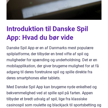
Introduktion til Danske Spil
App: Hvad du bør vide
Danske Spil App er en af Danmarks mest populære
spilplatforme, der tilbyder en bred vifte af spil og
muligheder for spænding og underholdning. Det er en
mobilapplikation, der giver brugerne mulighed for at få
adgang til deres foretrukne spil og spille direkte fra
deres smartphones eller tablets.
Med Danske Spil App kan brugerne nyde enkelhed og
bekvemmelighed ved at spille spil på farten. Appen
tilbyder et bredt udvalg af spil, lige fra klassiske
casinospil som roulette og blackjack til sportsbetting og