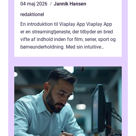
04 maj 2026
Jannik Hansen
redaktionel
En introduktion til Viaplay App Viaplay App
er en streamingtjeneste, der tilbyder en bred
vifte af indhold inden for film, serier, sport og
børneunderholdning. Med sin intuitive
brugergrænseflade og i...