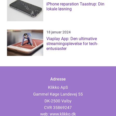
iPhone reparation Taastrup: Din
lokale løsning
18 januar 2024
Viaplay App: Den ultimative
streamingoplevelse for tech-
entusiaster
Adresse
web:
www.klikko.dk